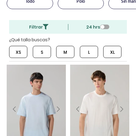
Todo
Polo
Sin man
Filtrar
24 hrs
¿Qué talla buscas?
XS
S
M
L
XL