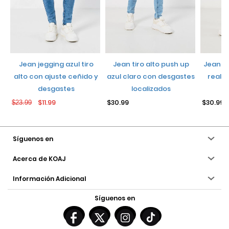
jean jegging azul tiro
jean tiro alto push up
jean push up negro con
alto con ajuste ceñido y
azul claro con desgastes
realce
desgastes
localizados
$11.99
$30.99
$30.99
$23.99
Síguenos en
Acerca de KOAJ
Información Adicional
Síguenos en