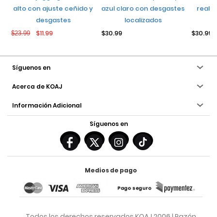
alto con ajuste ceñido y
azul claro con desgastes
realce
desgastes
localizados
$11.99
$30.99
$30.99
$23.99
Síguenos en
Acerca de KOAJ
Información Adicional
Síguenos en
Medios de pago
Todos los derechos reservados KOAJ 2006 | Razón