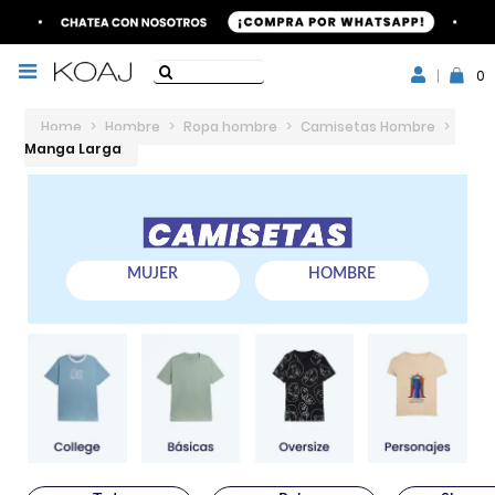
0
Home
>
Hombre
>
Ropa hombre
>
Camisetas Hombre
>
Manga Larga
MUJER
HOMBRE