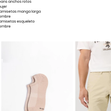
eans anchos rotos
ujer
amisetas manga larga
ombre
amisetas esqueleto
ombre