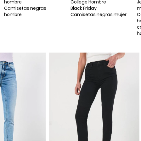
hombre
College Hombre
J
Camisetas negras
Black Friday
m
hombre
Camisetas negras mujer
C
h
c
h