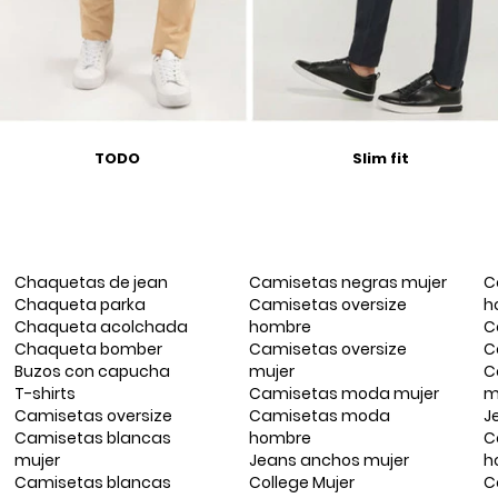
TODO
Slim fit
Chaquetas de jean
Camisetas negras mujer
C
Chaqueta parka
Camisetas oversize
h
Chaqueta acolchada
hombre
C
Chaqueta bomber
Camisetas oversize
C
Buzos con capucha
mujer
C
T-shirts
Camisetas moda mujer
m
Camisetas oversize
Camisetas moda
J
Camisetas blancas
hombre
C
mujer
Jeans anchos mujer
h
Camisetas blancas
College Mujer
C