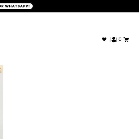
+593968946280
SOPORTE WHATSAPP:
0