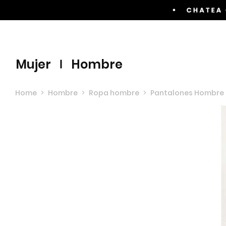
Envíos GRATIS por compras superiores a $60.00
mujer
hombre
Home
>
Hombre
>
Ropa hombre
>
Pantalones Hombre