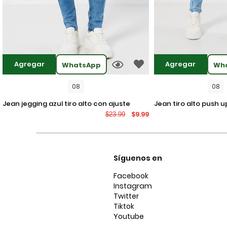
Agregar
Agregar
WhatsApp
Wh
08
08
jean jegging azul tiro alto con ajuste
jean tiro alto push up azul claro con
$9.99
$23.99
ceñido y desgastes
desgastes localizad
Síguenos en
Facebook
Instagram
Twitter
Tiktok
Youtube