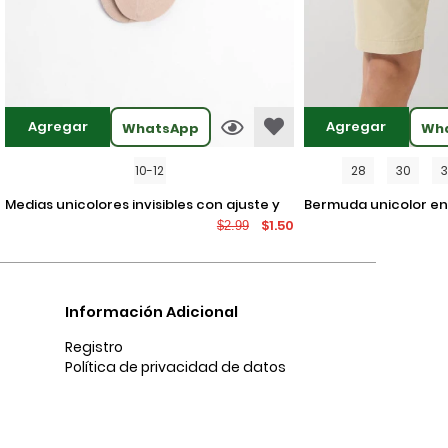
Agregar
Agregar
WhatsApp
Wh
10-12
28
30
medias unicolores invisibles con ajuste y
bermuda unicolor en dril ajustada con
$1.50
$2.99
texturas
tiro bajo y bolsillos
Información Adicional
Registro
Política de privacidad de datos