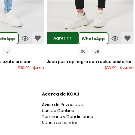
Agregar
atsApp
WhatsApp
10
06
08
jean push up negro con realce posterior
$9.99
$24.99
$30.99
$30.99
os
y tiro alto
Acerca de KOAJ
Aviso de Privacidad
Uso de Cookies
Términos y Condiciones
Nuestras tiendas