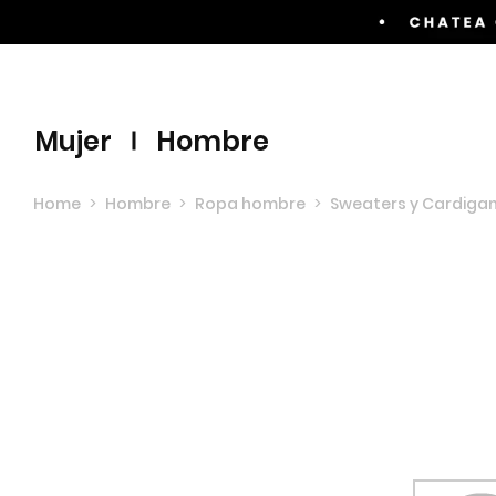
Envíos GRATIS por compras superiores a $60.00
mujer
hombre
Home
>
Hombre
>
Ropa hombre
>
Sweaters y Cardiga