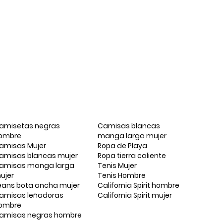
amisetas negras
Camisas blancas
ombre
manga larga mujer
amisas Mujer
Ropa de Playa
amisas blancas mujer
Ropa tierra caliente
amisas manga larga
Tenis Mujer
ujer
Tenis Hombre
eans bota ancha mujer
California Spirit hombre
amisas leñadoras
California Spirit mujer
ombre
amisas negras hombre