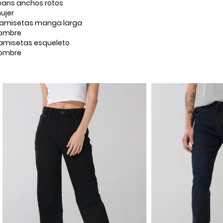
eans anchos rotos
ujer
amisetas manga larga
ombre
amisetas esqueleto
ombre