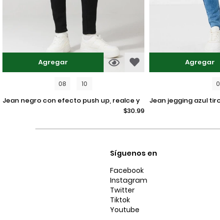
Agregar
Agregar
08
10
jean negro con efecto push up, realce y
jean jegging azul tiro alto con ajuste
$30.99
tiro alto
ceñido y desgastes
Síguenos en
Facebook
Instagram
Twitter
Tiktok
Youtube