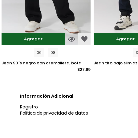
Agregar
Agregar
06
08
jean 90´s negro con cremallera, bota
jean tiro bajo slim azul intenso ajustado
$27.99
recta y tiro alto
con bolsillos
Información Adicional
Registro
Política de privacidad de datos