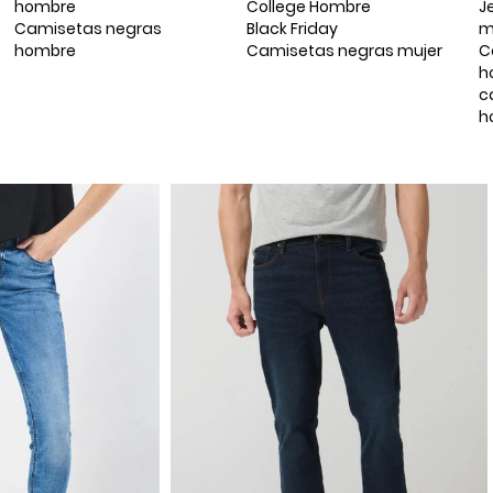
hombre
College Hombre
J
Camisetas negras
Black Friday
m
hombre
Camisetas negras mujer
C
h
c
h