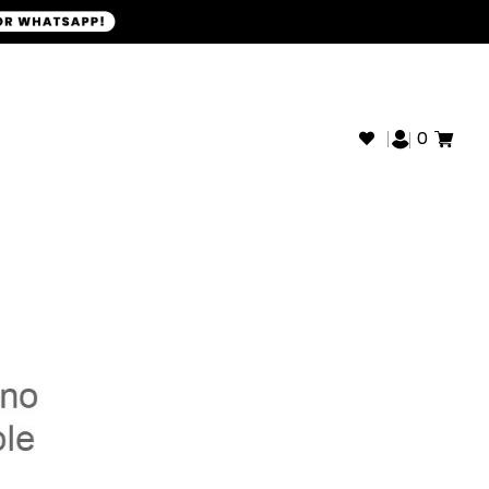
+593968946280
SOPORTE WHATSAPP:
0