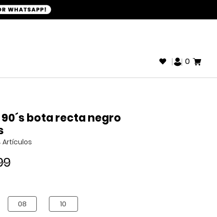
+593968946280
SOPORTE WHATSAPP:
0
s
4
Artículos
99
08
10