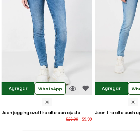
Agregar
Agregar
WhatsApp
Wh
08
08
jean jegging azul tiro alto con ajuste
jean tiro alto push up azul claro con
$23.99
$9.99
ceñido y desgastes
desgastes localizad