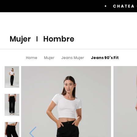
Envíos GRATIS por compras superiores a $60.00
mujer
hombre
>
>
>
Home
Mujer
Jeans Mujer
Jeans 90's Fit