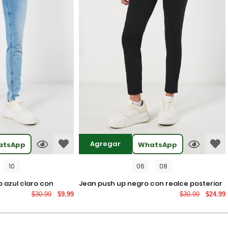
Agregar
atsApp
WhatsApp
10
06
08
jean push up negro con realce posterior
$30.99
$9.99
$30.99
$24.99
os
y tiro alto