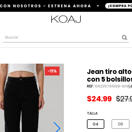
jean tiro alto 90´s bota recta negro
-11%
con 5 bolsillo
|
REF:
105235761068-909
$24.99
$27.
TALLA
04
06