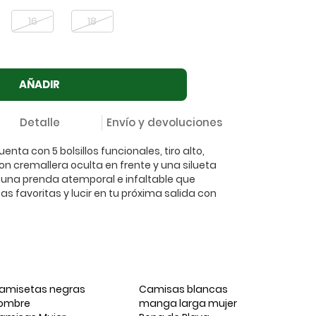
16
18
AÑADIR
Detalle
Envío y devoluciones
nta con 5 bolsillos funcionales, tiro alto,
con cremallera oculta en frente y una silueta
s una prenda atemporal e infaltable que
s favoritas y lucir en tu próxima salida con
amisetas negras
Camisas blancas
ombre
manga larga mujer