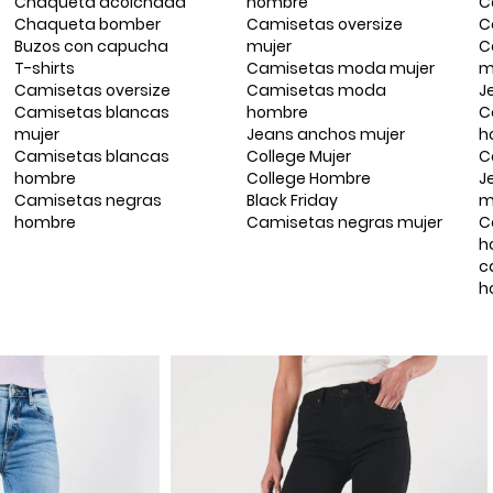
Chaqueta acolchada
hombre
C
Chaqueta bomber
Camisetas oversize
C
Buzos con capucha
mujer
C
T-shirts
Camisetas moda mujer
m
Camisetas oversize
Camisetas moda
J
Camisetas blancas
hombre
C
mujer
Jeans anchos mujer
h
Camisetas blancas
College Mujer
C
hombre
College Hombre
J
Camisetas negras
Black Friday
m
hombre
Camisetas negras mujer
C
h
c
h