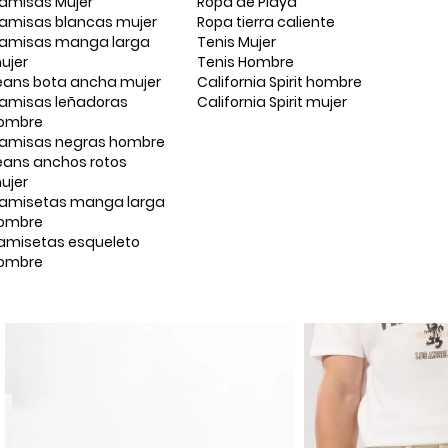
amisas Mujer
Ropa de Playa
amisas blancas mujer
Ropa tierra caliente
amisas manga larga
Tenis Mujer
ujer
Tenis Hombre
eans bota ancha mujer
California Spirit hombre
amisas leñadoras
California Spirit mujer
ombre
amisas negras hombre
eans anchos rotos
ujer
amisetas manga larga
ombre
amisetas esqueleto
ombre