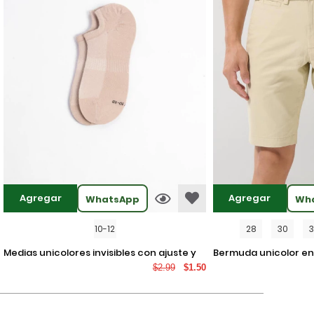
Agregar
Agregar
WhatsApp
Wh
10-12
28
30
medias unicolores invisibles con ajuste y
bermuda unicolor en dril ajustada con
$2.99
$1.50
texturas
tiro bajo y bolsillos