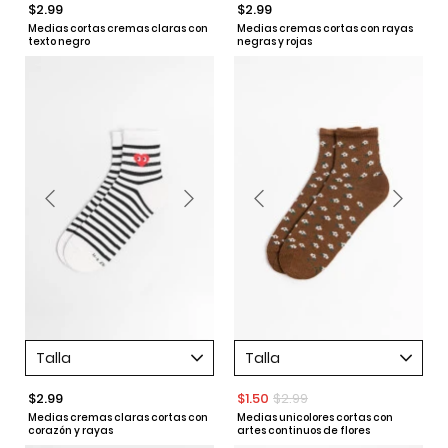
$2.99
$2.99
Medias cortas cremas claras con
Medias cremas cortas con rayas
texto negro
negras y rojas
Talla
Talla
$2.99
$1.50
$2.99
Medias cremas claras cortas con
Medias unicolores cortas con
corazón y rayas
artes continuos de flores