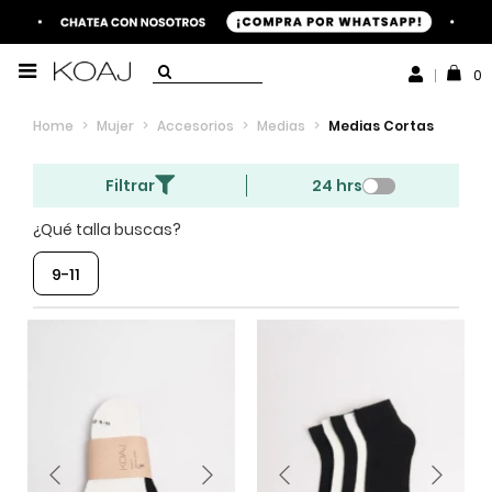
0
Home
>
Mujer
>
Accesorios
>
Medias
>
Medias Cortas
Filtrar
24 hrs
¿Qué talla buscas?
9-11