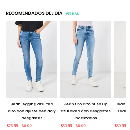
RECOMENDADOS DEL DÍA
VER MÁS
jean jegging azul tiro
jean tiro alto push up
jean push up negro con
alto con ajuste ceñido y
azul claro con desgastes
realce
desgastes
localizados
$9.99
$9.99
$23.99
$30.99
$30.99