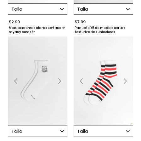
Talla
Talla
$2.99
$7.99
Medias cremas claras cortas con
Paquete X5 de medias cortas
rayas y corazón
texturizadas unicolores
Talla
Talla