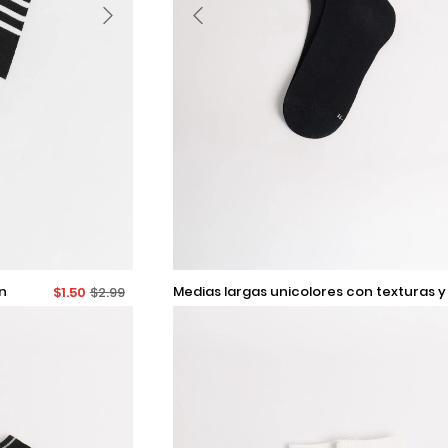
9-11
s disponibles
medias largas unicolores con texturas y
$1.50
$2.99
rayas en contraste
Añadir