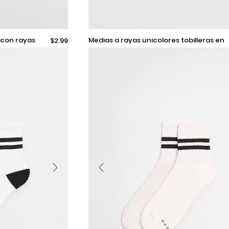
9-11
medias a rayas unicolores tobilleras en
$2.99
algodón
Añadir