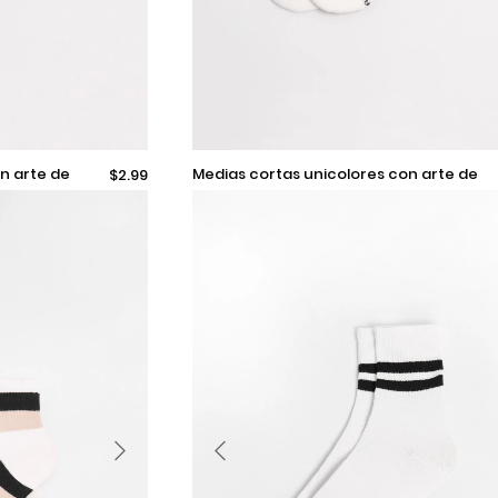
9-11
medias cortas unicolores con arte de
$2.99
rayas en contraste
Añadir