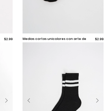
9-11
medias cortas unicolores con arte de
$2.99
$2.99
rayas en contraste
Añadir