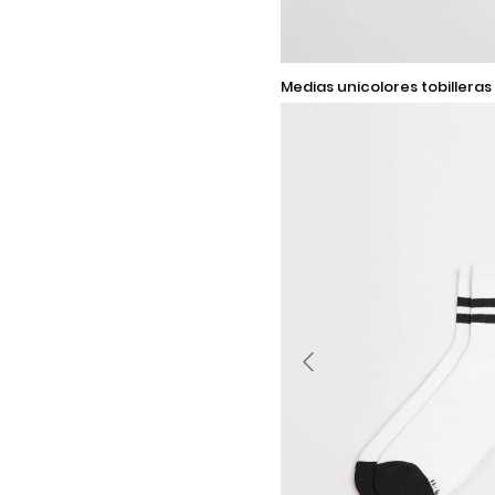
9-11
medias unicolores tobilleras con rayas
localizadas
Añadir