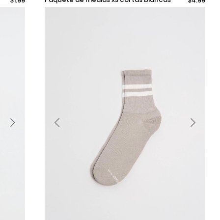
$1.99
$4.99
con finas texturas
Añadir