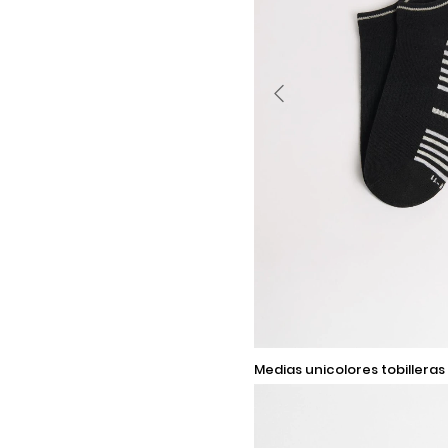
9-11
medias unicolores tobilleras con ajuste y
rayas en contraste
Añadir