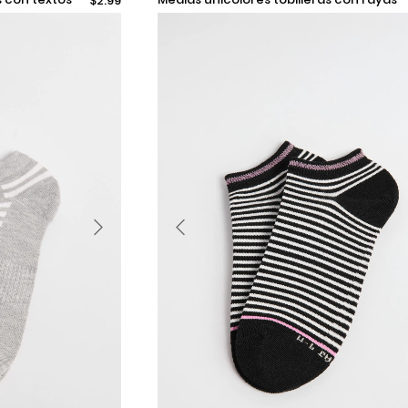
$2.99
continuas
Añadir