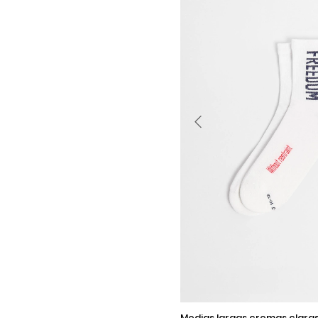
9-11
medias largas cremas claras con textos