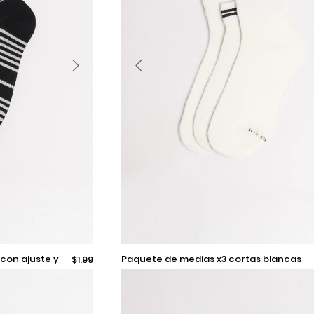
9-11
paquete de medias x3 cortas blancas
$1.99
con borde elástico
Añadir