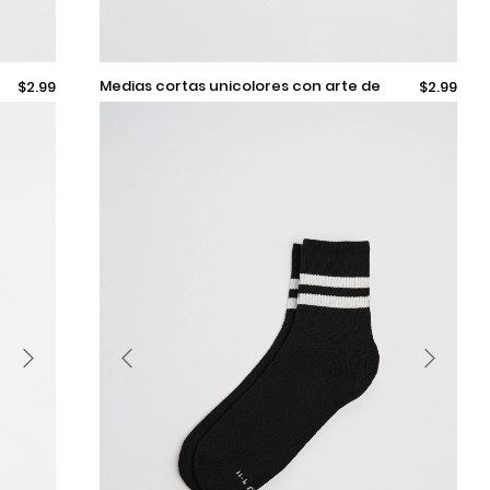
9-11
Pocas unidades disponibles
medias cortas unicolores con arte de
$2.99
$2.99
rayas en contraste
Añadir