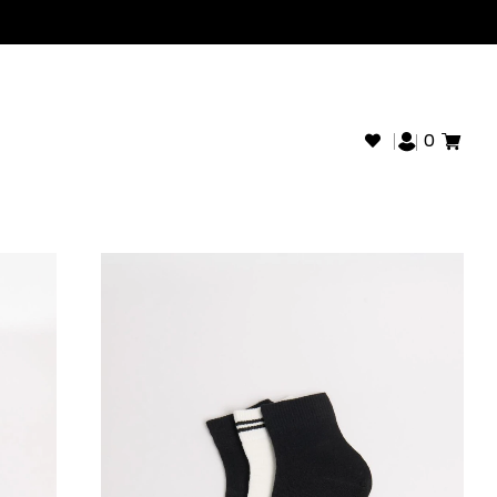
+593968946280
SOPORTE WHATSAPP:
0