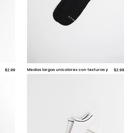
9-11
medias largas unicolores con texturas y
$2.99
$2.99
rayas en contraste
Añadir