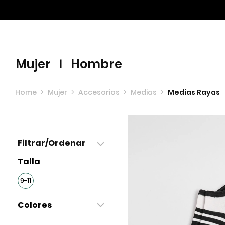
Envíos GRATIS por compras superiores a $60.00
mujer
hombre
Home
>
Mujer
>
Accesorios
>
Medias
>
Medias Rayas
Filtrar/Ordenar
Talla
9-11
Colores