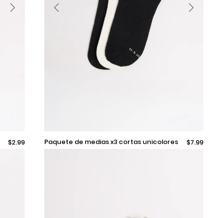
9-11
paquete de medias x3 cortas unicolores
$2.99
$7.99
texturizadas
Añadir