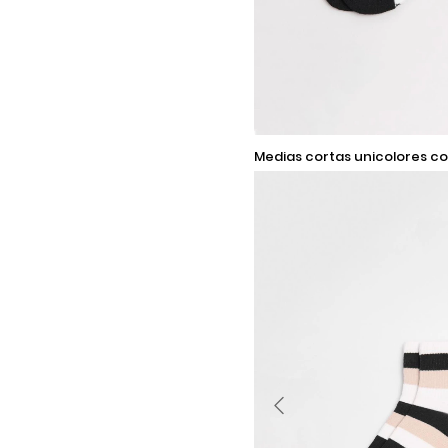
9-11
medias cortas unicolores con arte de
rayas en contraste
Añadir