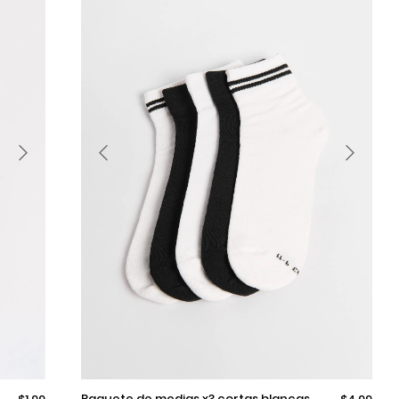
9-11
Pocas unidades disponibles
paquete de medias x3 cortas blancas