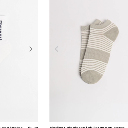
9-11
medias unicolores tobilleras con rayas