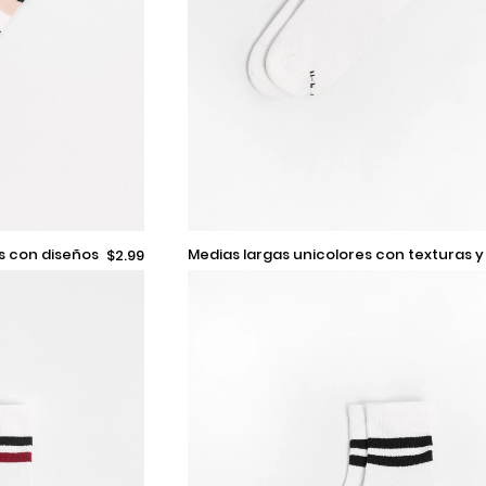
9-11
medias largas unicolores con texturas y
$2.99
rayas en contraste
Añadir