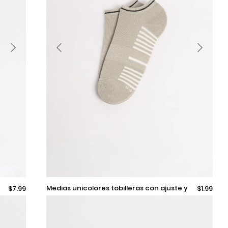
9-11
medias unicolores tobilleras con ajuste y
$7.99
$1.99
rayas en contraste
Añadir