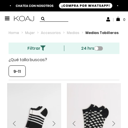
0
Home
>
Mujer
>
Accesorios
>
Medias
>
Medias Tobilleras
Filtrar
24 hrs
¿Qué talla buscas?
9-11