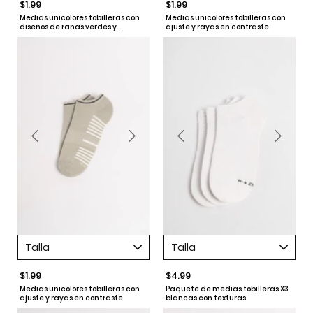
$1.99
$1.99
Medias unicolores tobilleras con
Medias unicolores tobilleras con
diseños de ranas verdes y
ajuste y rayas en contraste
contrastes
Talla
Talla
$1.99
$4.99
Medias unicolores tobilleras con
Paquete de medias tobilleras X3
ajuste y rayas en contraste
blancas con texturas