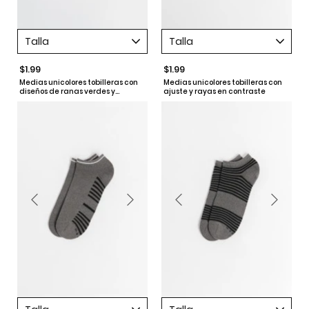
Talla
Talla
$1.99
$1.99
Medias unicolores tobilleras con
Medias unicolores tobilleras con
diseños de ranas verdes y
ajuste y rayas en contraste
contrastes