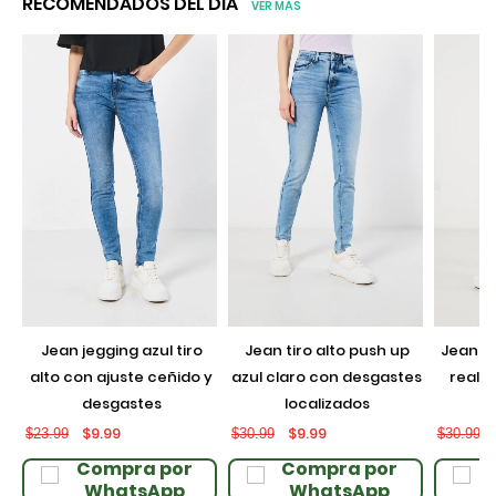
RECOMENDADOS DEL DÍA
VER MÁS
jean jegging azul tiro
jean tiro alto push up
jean push up negro con
alto con ajuste ceñido y
azul claro con desgastes
realce
desgastes
localizados
$9.99
$9.99
$23.99
$30.99
$30.99
Compra por
Compra por
WhatsApp
WhatsApp