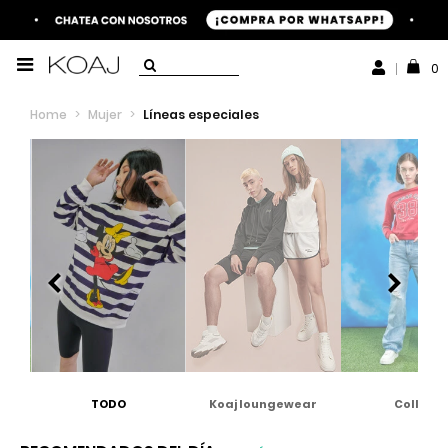
0
Home
>
Mujer
>
Líneas especiales
TODO
Koaj loungewear
College