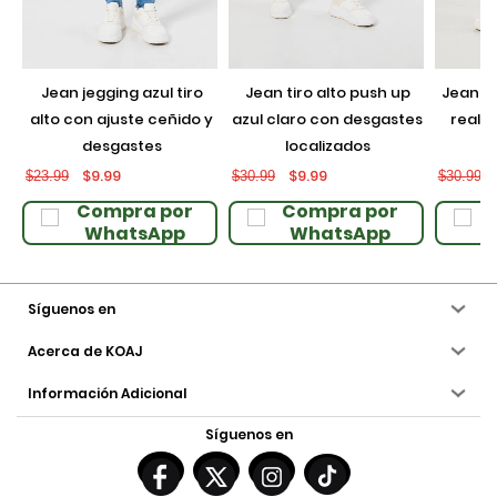
jean jegging azul tiro
jean tiro alto push up
jean push up negro con
alto con ajuste ceñido y
azul claro con desgastes
realce
desgastes
localizados
$9.99
$9.99
$23.99
$30.99
$30.99
Compra por
Compra por
WhatsApp
WhatsApp
Síguenos en
Acerca de KOAJ
Información Adicional
Síguenos en