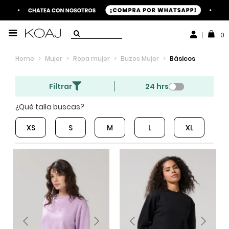
0
Home
>
Mujer
>
Ropa mujer
>
Buzos Mujer
>
Básicos
Filtrar
24 hrs
¿Qué talla buscas?
XS
S
M
L
XL