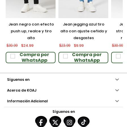
jean negro con efecto
jean jegging azul tiro
jean azul intenso
a
push up, realce y tiro
alto con ajuste ceñido y
strai
alto
desgastes
rec
$24.99
$9.99
$30.99
$23.99
$30.99
Compra por
Compra por
WhatsApp
WhatsApp
Síguenos en
Acerca de KOAJ
Información Adicional
Síguenos en