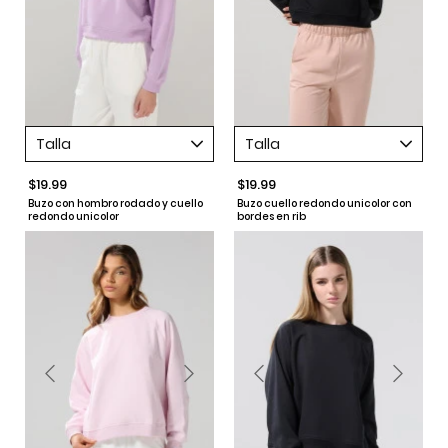
Talla
Talla
$19.99
$19.99
Buzo con hombro rodado y cuello
Buzo cuello redondo unicolor con
redondo unicolor
bordes en rib