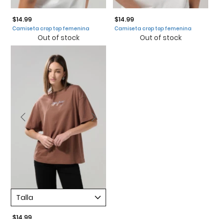
$14.99
$14.99
Camiseta crop top femenina
Camiseta crop top femenina
Out of stock
Out of stock
Talla
$14.99