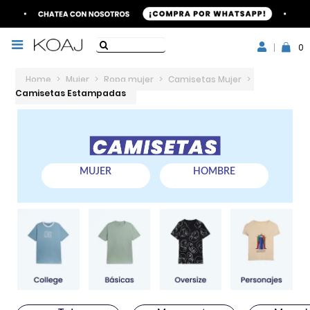
0
Home
>
Mujer
>
Ropa mujer
>
Camisetas Mujer
>
Camisetas Estampadas
MUJER
HOMBRE