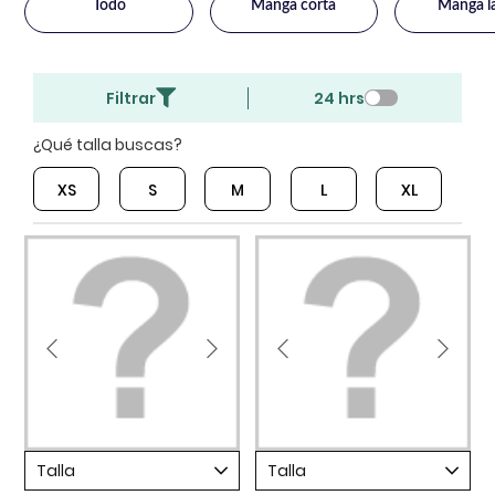
Todo
Manga corta
Manga l
Filtrar
24 hrs
¿Qué talla buscas?
XS
S
M
L
XL
Talla
Talla