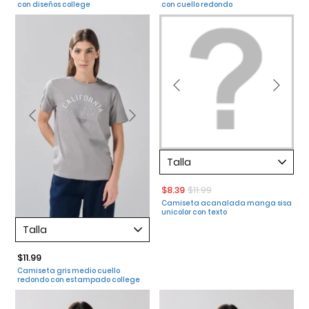
con diseños college
con cuello redondo
Talla
$8.39
$11.99
Camiseta acanalada manga sisa
unicolor con texto
Talla
$11.99
Camiseta gris medio cuello
redondo con estampado college