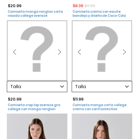
$20.99
$8.39
$11.99
Camiseta manga ranglan corta
Camiseta crema con escote
rosada college oversize
bandeja y diseño de Coca-Cola
Talla
Talla
$20.99
$11.99
Camiseta crop top oversize gris
Camiseta manga corta college
college con manga ranglan
crema con contrastes lilas