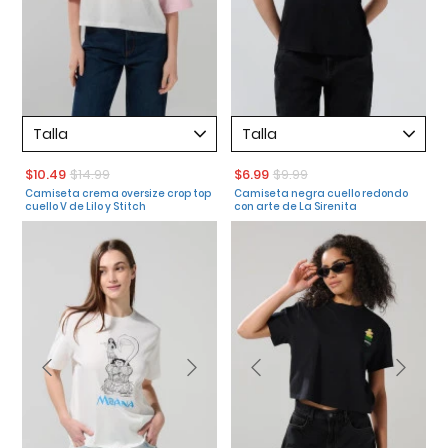
Talla
Talla
$10.49
$14.99
$6.99
$9.99
Camiseta crema oversize crop top
Camiseta negra cuello redondo
cuello V de Lilo y Stitch
con arte de La Sirenita