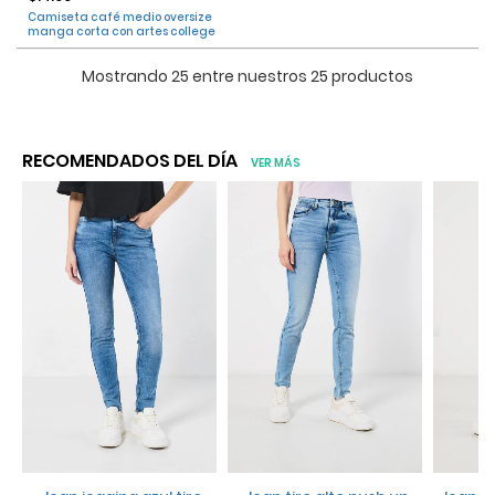
Camiseta café medio oversize
manga corta con artes college
Mostrando 25 entre nuestros 25 productos
RECOMENDADOS DEL DÍA
VER MÁS