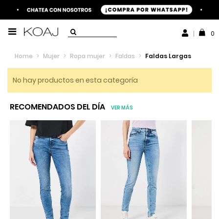
0
Home
>
Mujer
>
Ropa mujer
>
Faldas
>
Faldas Largas
No hay productos en esta categoría
RECOMENDADOS DEL DÍA
VER MÁS