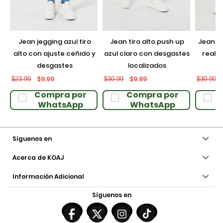
jean jegging azul tiro
jean tiro alto push up
jean push up negro con
alto con ajuste ceñido y
azul claro con desgastes
realce
desgastes
localizados
$9.99
$9.99
$23.99
$30.99
$30.99
Compra por
Compra por
WhatsApp
WhatsApp
Síguenos en
Acerca de KOAJ
Información Adicional
Síguenos en