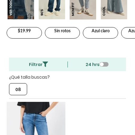
$19.99
Sin rotos
Azul claro
Azu
Filtrar
24 hrs
¿Qué talla buscas?
08