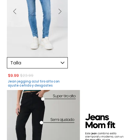
Talla
$9.99
$23.99
Jean jegging azul tiro alto con
ajuste ceñido y desgastes