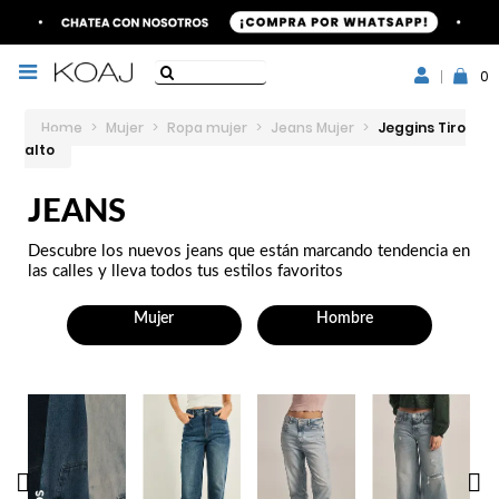
0
Home
>
Mujer
>
Ropa mujer
>
Jeans Mujer
>
Jeggins Tiro
alto
JEANS
Descubre los nuevos jeans que están marcando tendencia en
las calles y lleva todos tus estilos favoritos
Mujer
Hombre