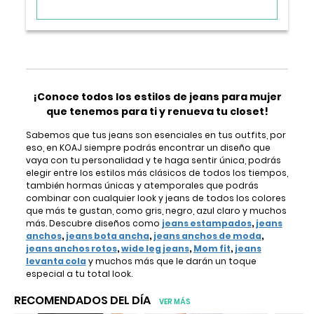
¡Conoce todos los estilos de jeans para mujer
que tenemos para ti y renueva tu closet!
Sabemos que tus jeans son esenciales en tus outfits, por
eso, en KOAJ siempre podrás encontrar un diseño que
vaya con tu personalidad y te haga sentir única, podrás
elegir entre los estilos más clásicos de todos los tiempos,
también hormas únicas y atemporales que podrás
combinar con cualquier look y jeans de todos los colores
que más te gustan, como gris, negro, azul claro y muchos
más. Descubre diseños como
jeans estampados
,
jeans
anchos
,
jeans bota ancha
,
jeans anchos de moda
,
jeans anchos rotos
,
wide leg jeans
,
Mom fit
,
jeans
levanta cola
y muchos más que le darán un toque
especial a tu total look.
RECOMENDADOS DEL DÍA
VER MÁS