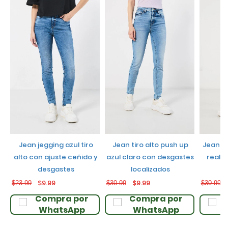
jean jegging azul tiro
jean tiro alto push up
jean push up negro con
alto con ajuste ceñido y
azul claro con desgastes
realce
desgastes
localizados
$9.99
$9.99
$23.99
$30.99
$30.99
Compra por
Compra por
WhatsApp
WhatsApp