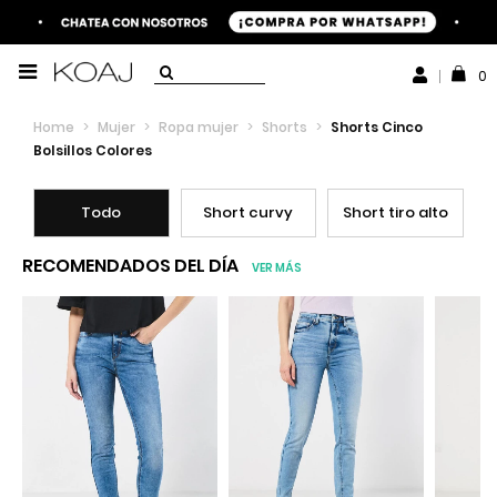
0
Home
>
Mujer
>
Ropa mujer
>
Shorts
>
Shorts Cinco
Bolsillos Colores
Todo
Short curvy
Short tiro alto
RECOMENDADOS DEL DÍA
VER MÁS