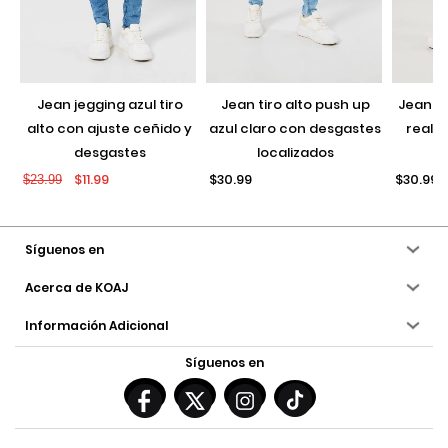
jean jegging azul tiro
jean tiro alto push up
jean push up negro con
alto con ajuste ceñido y
azul claro con desgastes
realce
desgastes
localizados
$11.99
$30.99
$30.99
$23.99
Síguenos en
Acerca de KOAJ
Información Adicional
Síguenos en