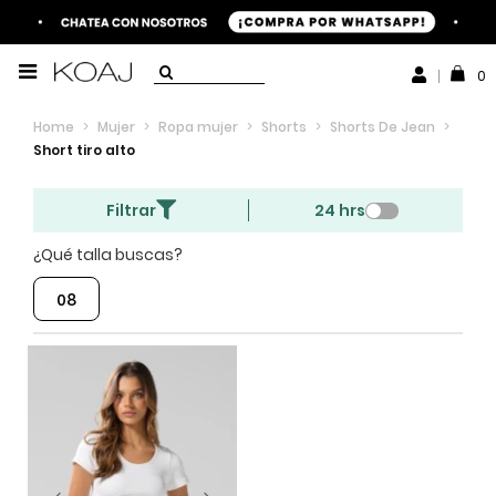
0
Home
>
Mujer
>
Ropa mujer
>
Shorts
>
Shorts De Jean
>
Short tiro alto
Filtrar
24 hrs
¿Qué talla buscas?
08