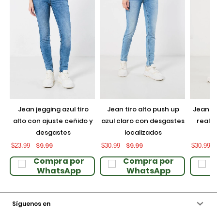
jean jegging azul tiro
jean tiro alto push up
jean push up negro con
alto con ajuste ceñido y
azul claro con desgastes
realce
desgastes
localizados
$9.99
$9.99
$23.99
$30.99
$30.99
Compra por
Compra por
WhatsApp
WhatsApp
Síguenos en