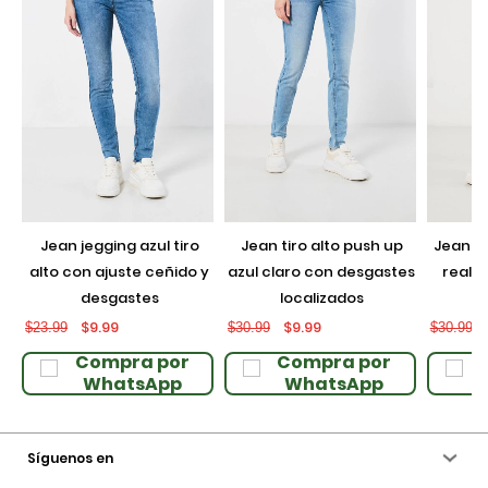
jean jegging azul tiro
jean tiro alto push up
jean push up negro con
alto con ajuste ceñido y
azul claro con desgastes
realce
desgastes
localizados
$9.99
$9.99
$23.99
$30.99
$30.99
Compra por
Compra por
WhatsApp
WhatsApp
Síguenos en