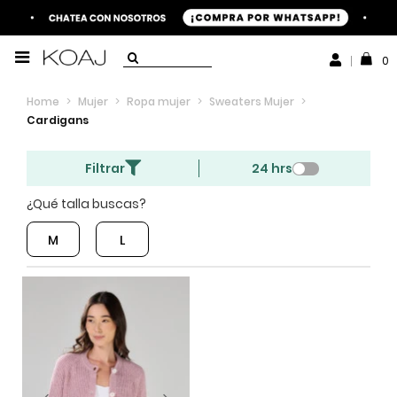
0
Home
>
Mujer
>
Ropa mujer
>
Sweaters Mujer
>
Cardigans
Filtrar
24 hrs
¿Qué talla buscas?
M
L