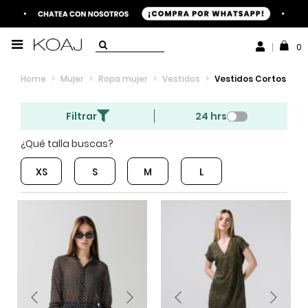
0
Home
>
Mujer
>
Ropa mujer
>
Vestidos
>
Vestidos Cortos
Filtrar
24 hrs
¿Qué talla buscas?
XS
S
M
L