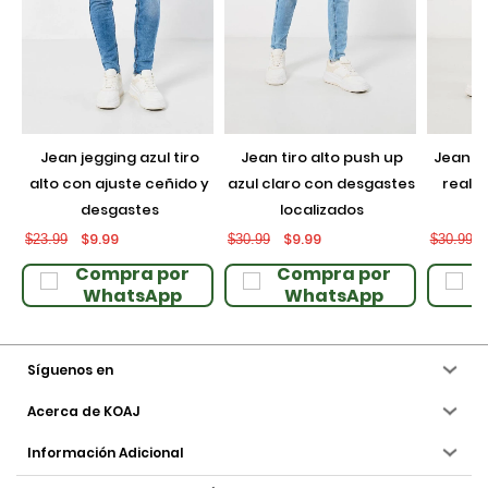
jean jegging azul tiro
jean tiro alto push up
jean push up negro con
alto con ajuste ceñido y
azul claro con desgastes
realce
desgastes
localizados
$9.99
$9.99
$23.99
$30.99
$30.99
Compra por
Compra por
WhatsApp
WhatsApp
Síguenos en
Acerca de KOAJ
Información Adicional