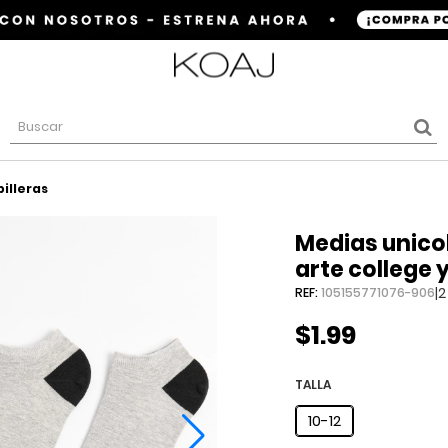
illeras
medias unicolores tobilleras con
arte college 
|
2
REF:
105155771076-906
$1.99
TALLA
10-12