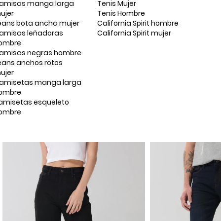
amisas manga larga
Tenis Mujer
ujer
Tenis Hombre
eans bota ancha mujer
California Spirit hombre
amisas leñadoras
California Spirit mujer
ombre
amisas negras hombre
eans anchos rotos
ujer
amisetas manga larga
ombre
amisetas esqueleto
ombre