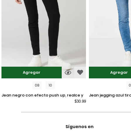
Agregar
Agregar
08
10
jean negro con efecto push up, realce y
jean jegging azul tiro alto con ajuste
$30.99
tiro alto
ceñido y desgastes
Síguenos en