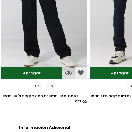
Agregar
Agregar
06
08
jean 90´s negro con cremallera, bota
jean tiro bajo slim azul intenso ajustado
$27.99
recta y tiro alto
con bolsillos
Información Adicional