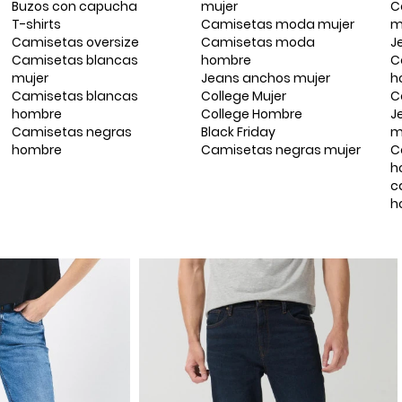
Buzos con capucha
mujer
C
T-shirts
Camisetas moda mujer
m
Camisetas oversize
Camisetas moda
J
Camisetas blancas
hombre
C
mujer
Jeans anchos mujer
h
Camisetas blancas
College Mujer
C
hombre
College Hombre
J
Camisetas negras
Black Friday
m
hombre
Camisetas negras mujer
C
h
c
h