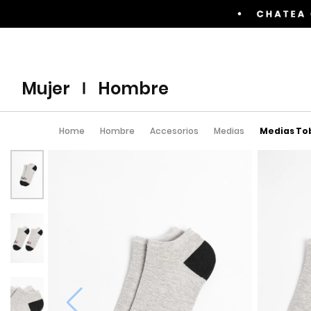
Envíos GRATIS por compras superiores a $60.00
mujer
hombre
>
>
>
>
Home
Hombre
Accesorios
Medias
Medias Tob