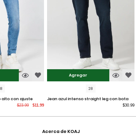
Agregar
08
28
jean azul intenso straight leg con bota
$23.99
$11.99
$30.99
recta y tiro bajo
Acerca de KOAJ