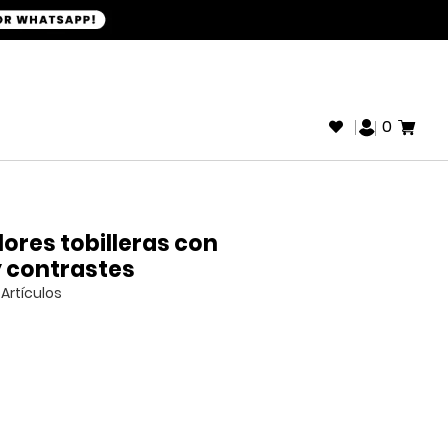
+593968946280
SOPORTE WHATSAPP:
0
y contrastes
Artículos