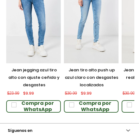
jean jegging azul tiro
jean tiro alto push up
jean push up negro con
alto con ajuste ceñido y
azul claro con desgastes
realce
desgastes
localizados
$9.99
$9.99
$23.99
$30.99
$30.99
Compra por
Compra por
WhatsApp
WhatsApp
Síguenos en