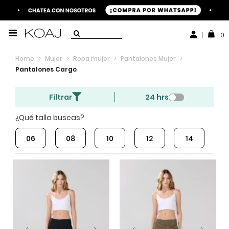
0
Home
>
Mujer
>
Ropa mujer
>
Pantalones Mujer
>
Pantalones Cargo
Filtrar
24 hrs
¿Qué talla buscas?
06
08
10
12
14